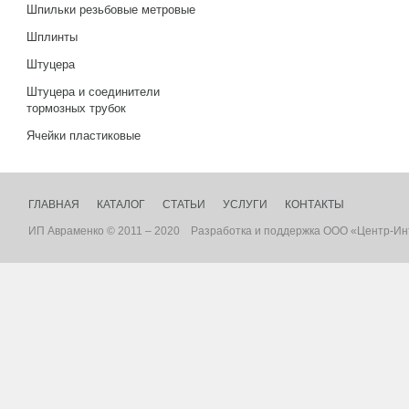
Шпильки резьбовые метровые
Шплинты
Штуцера
Штуцера и соединители
тормозных трубок
Ячейки пластиковые
ГЛАВНАЯ
КАТАЛОГ
СТАТЬИ
УСЛУГИ
КОНТАКТЫ
ИП Авраменко © 2011 – 2020
Разработка
и
поддержка
ООО «Центр-Ин