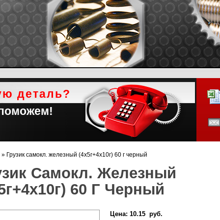
ую деталь?
 поможем!
»
Грузик самокл. железный (4х5г+4х10г) 60 г черный
узик Самокл. Железный
5г+4х10г) 60 Г Черный
Цена:
10.15 руб.