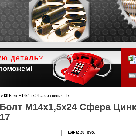
ую деталь?
 поможем!
»
КК Болт М14х1,5х24 сфера цинк кл 17
 Болт М14х1,5х24 Сфера Цин
17
Цена:
30 руб.