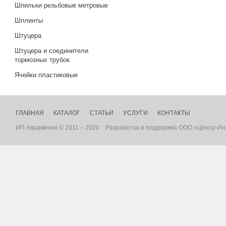
Шпильки резьбовые метровые
Шплинты
Штуцера
Штуцера и соединители
тормозных трубок
Ячейки пластиковые
ГЛАВНАЯ
КАТАЛОГ
СТАТЬИ
УСЛУГИ
КОНТАКТЫ
ИП Авраменко © 2011 – 2020
Разработка
и
поддержка
ООО «Центр-Ин