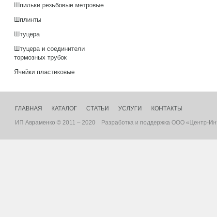
Шпильки резьбовые метровые
Шплинты
Штуцера
Штуцера и соединители
тормозных трубок
Ячейки пластиковые
ГЛАВНАЯ
КАТАЛОГ
СТАТЬИ
УСЛУГИ
КОНТАКТЫ
ИП Авраменко © 2011 – 2020
Разработка
и
поддержка
ООО «Центр-Ин