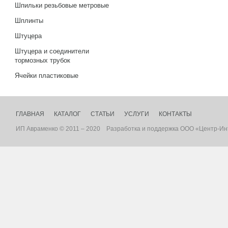
Шпильки резьбовые метровые
Шплинты
Штуцера
Штуцера и соединители
тормозных трубок
Ячейки пластиковые
ГЛАВНАЯ
КАТАЛОГ
СТАТЬИ
УСЛУГИ
КОНТАКТЫ
ИП Авраменко © 2011 – 2020
Разработка
и
поддержка
ООО «Центр-Ин