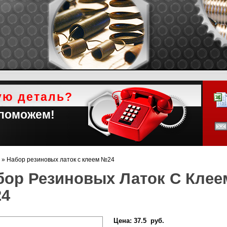
ую деталь?
 поможем!
»
Набор резиновых латок с клеем №24
бор Резиновых Латок С Клее
4
Цена:
37.5 руб.