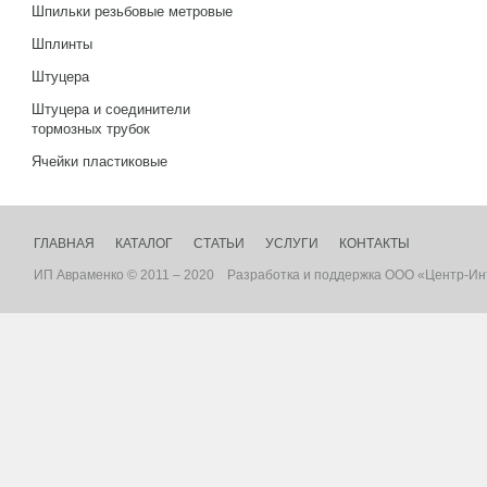
Шпильки резьбовые метровые
Шплинты
Штуцера
Штуцера и соединители
тормозных трубок
Ячейки пластиковые
ГЛАВНАЯ
КАТАЛОГ
СТАТЬИ
УСЛУГИ
КОНТАКТЫ
ИП Авраменко © 2011 – 2020
Разработка
и
поддержка
ООО «Центр-Ин