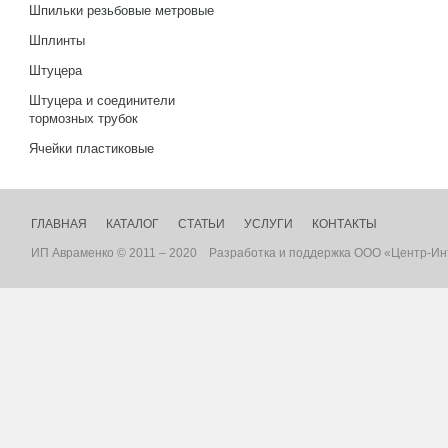
Шпильки резьбовые метровые
Шплинты
Штуцера
Штуцера и соединители
тормозных трубок
Ячейки пластиковые
ГЛАВНАЯ
КАТАЛОГ
СТАТЬИ
УСЛУГИ
КОНТАКТЫ
ИП Авраменко © 2011 – 2020
Разработка
и
поддержка
ООО «Центр-Ин