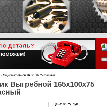
ую деталь?
 поможем!
»
Ящик выгребной 165х100х75 красный
ик Выгребной 165х100х75
асный
Цена:
43.75 руб.