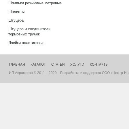
Шпильки резьбовые метровые
Шплинты
Штуцера
Штуцера и соединители
тормозных трубок
Ячейки пластиковые
ГЛАВНАЯ
КАТАЛОГ
СТАТЬИ
УСЛУГИ
КОНТАКТЫ
ИП Авраменко © 2011 – 2020
Разработка
и
поддержка
ООО «Центр-Ин