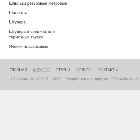
Шпильки резьбовые метровые
Шплинты
Штуцера
Штуцера и соединители
тормозных трубок
Ячейки пластиковые
ГЛАВНАЯ
КАТАЛОГ
СТАТЬИ
УСЛУГИ
КОНТАКТЫ
ИП Авраменко © 2011 – 2020
Разработка
и
поддержка
ООО «Центр-Ин