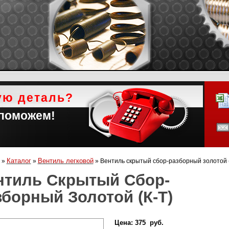
ую деталь?
 поможем!
Каталог
Вентиль легковой
»
»
»
Вентиль скрытый сбор-разборный золотой (
нтиль Скрытый Сбор-
зборный Золотой (к-Т)
Цена:
375 руб.