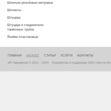
Шпильки резьбовые метровые
Шплинты
Штуцера
Штуцера и соединители
тормозных трубок
Ячейки пластиковые
ГЛАВНАЯ
КАТАЛОГ
СТАТЬИ
УСЛУГИ
КОНТАКТЫ
ИП Авраменко © 2011 – 2020
Разработка
и
поддержка
ООО «Центр-Ин