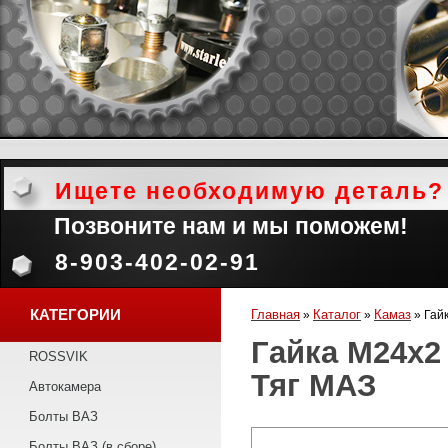
Ищете необходимую деталь?
Позвоните нам и мы поможем!
8-903-402-02-91
КАТЕГОРИИ
Главная
Каталог
Камаз
»
»
»
Гай
Гайка М24х2
ROSSVIK
Тяг МАЗ
Автокамера
Болты ВАЗ
Болты ВАЗ (в сборе)