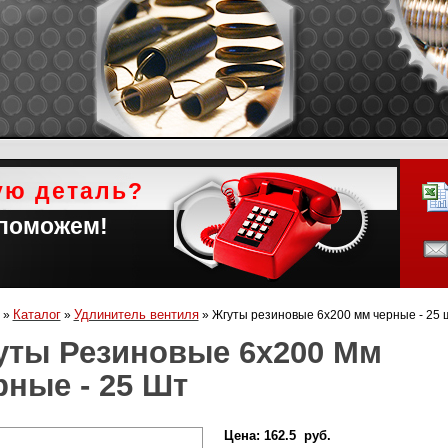
ую деталь?
 поможем!
Каталог
Удлинитель вентиля
»
»
»
Жгуты резиновые 6х200 мм черные - 25 
уты Резиновые 6х200 Мм
рные - 25 Шт
Цена:
162.5 руб.