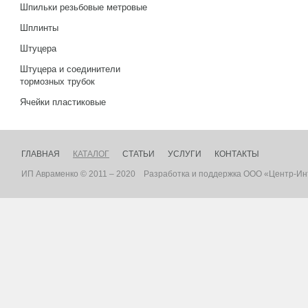
Шпильки резьбовые метровые
Шплинты
Штуцера
Штуцера и соединители
тормозных трубок
Ячейки пластиковые
ГЛАВНАЯ
КАТАЛОГ
СТАТЬИ
УСЛУГИ
КОНТАКТЫ
ИП Авраменко © 2011 – 2020
Разработка
и
поддержка
ООО «Центр-Ин