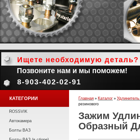
Ищете необходимую деталь?
Позвоните нам и мы поможем!
8-903-402-02-91
КАТЕГОРИИ
Главная
Каталог
Удлинитель
»
»
резинового
ROSSVIK
Зажим Удлин
Автокамера
Образный Д
Болты ВАЗ
Болты ВАЗ (в сборе)