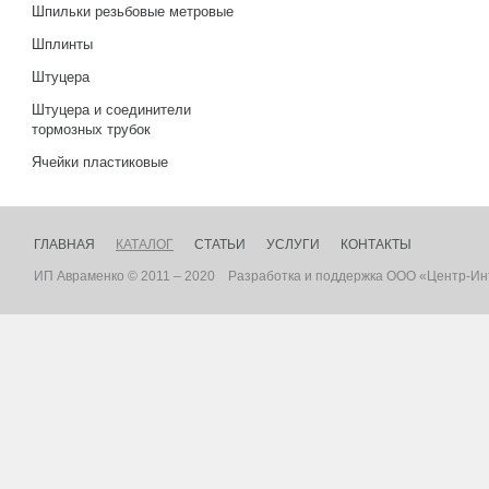
Шпильки резьбовые метровые
Шплинты
Штуцера
Штуцера и соединители
тормозных трубок
Ячейки пластиковые
ГЛАВНАЯ
КАТАЛОГ
СТАТЬИ
УСЛУГИ
КОНТАКТЫ
ИП Авраменко © 2011 – 2020
Разработка
и
поддержка
ООО «Центр-Ин