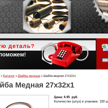
ую деталь?
 поможем!
Каталог
Шайбы медные
»
»
»
Шайба медная 27х32х1
йба Медная 27х32х1
Цена:
4.45 руб.
Количество (штук) в упаковке:
100 ш