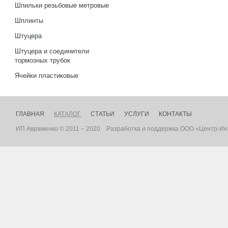
Шпильки резьбовые метровые
Шплинты
Штуцера
Штуцера и соединители
тормозных трубок
Ячейки пластиковые
ГЛАВНАЯ
КАТАЛОГ
СТАТЬИ
УСЛУГИ
КОНТАКТЫ
ИП Авраменко © 2011 – 2020
Разработка
и
поддержка
ООО «Центр-Ин