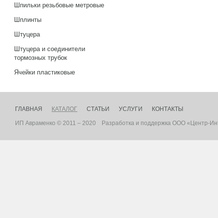
Шпильки резьбовые метровые
Шплинты
Штуцера
Штуцера и соединители
тормозных трубок
Ячейки пластиковые
ГЛАВНАЯ
КАТАЛОГ
СТАТЬИ
УСЛУГИ
КОНТАКТЫ
ИП Авраменко © 2011 – 2020
Разработка
и
поддержка
ООО «Центр-Ин