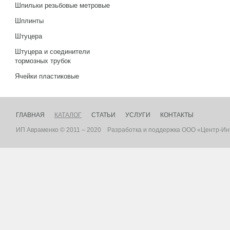
Шпильки резьбовые метровые
Шплинты
Штуцера
Штуцера и соединители
тормозных трубок
Ячейки пластиковые
ГЛАВНАЯ
КАТАЛОГ
СТАТЬИ
УСЛУГИ
КОНТАКТЫ
ИП Авраменко © 2011 – 2020
Разработка
и
поддержка
ООО «Центр-Ин