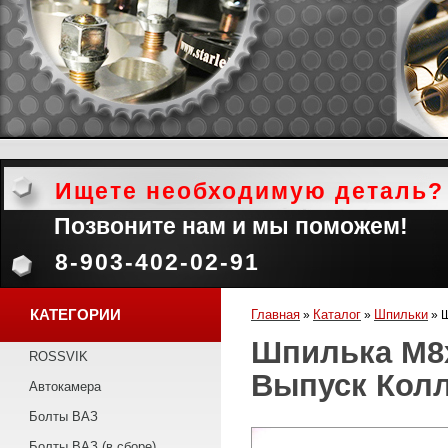
Ищете необходимую деталь?
Позвоните нам и мы поможем!
8-903-402-02-91
КАТЕГОРИИ
Главная
Каталог
Шпильки
»
»
»
Ш
Шпилька М8х2
ROSSVIK
Выпуск Кол
Автокамера
Болты ВАЗ
Болты ВАЗ (в сборе)