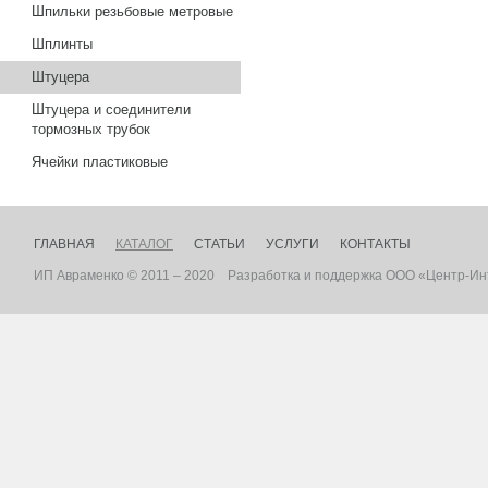
Шпильки резьбовые метровые
Шплинты
Штуцера
Штуцера и соединители
тормозных трубок
Ячейки пластиковые
ГЛАВНАЯ
КАТАЛОГ
СТАТЬИ
УСЛУГИ
КОНТАКТЫ
ИП Авраменко © 2011 – 2020
Разработка
и
поддержка
ООО «Центр-Ин