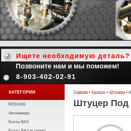
Ищете необходимую деталь?
Позвоните нам и мы поможем!
8-903-402-02-91
КАТЕГОРИИ
Главная
Каталог
Штуцера
»
»
»
Ш
Штуцер Под
ROSSVIK
Автокамера
Болты ВАЗ
Болты ВАЗ (в сборе)