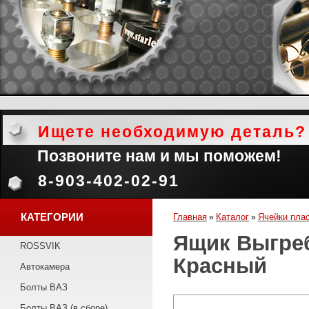
Ищете необходимую деталь?
Позвоните нам и мы поможем!
8-903-402-02-91
КАТЕГОРИИ
Главная
Каталог
Ячейки пла
»
»
Ящик Выгреб
ROSSVIK
Красный
Автокамера
Болты ВАЗ
Болты ВАЗ (в сборе)