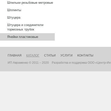
Шпильки резьбовые метровые
Шплинты
Штуцера
Штуцера и соединители
тормозных трубок
Ячейки пластиковые
ГЛАВНАЯ
КАТАЛОГ
СТАТЬИ
УСЛУГИ
КОНТАКТЫ
ИП Авраменко © 2011 – 2020
Разработка
и
поддержка
ООО «Центр-Ин