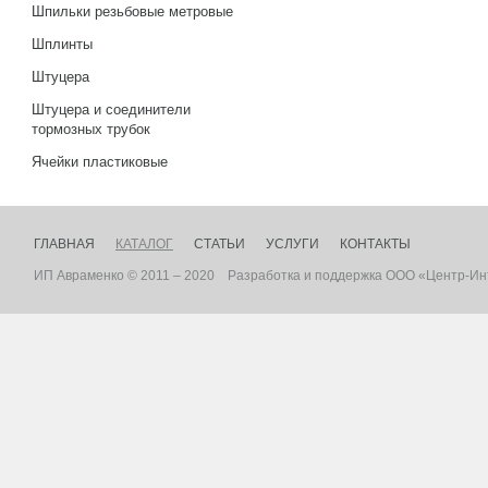
Шпильки резьбовые метровые
Шплинты
Штуцера
Штуцера и соединители
тормозных трубок
Ячейки пластиковые
ГЛАВНАЯ
КАТАЛОГ
СТАТЬИ
УСЛУГИ
КОНТАКТЫ
ИП Авраменко © 2011 – 2020
Разработка
и
поддержка
ООО «Центр-Ин